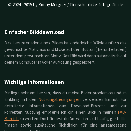
g
n
n
n
n
n
n
© 2024 - 2025 by Ronny Morgner / Tierischeblicke-fotografie.de
a
g
e
e
e
e
b
:
s
0
e
S
n
Einfacher Bilddownload
t
d
e
e
Das Herunterladen eines Bildes ist kinderleicht: Wähle einfach das
n
r
gewünschte Motiv aus und klicke auf den Button ( herunterladen )
n
unter dem gewünschten Motiv. Das Bild wird dann automatisch auf
e
deinem Computer in voller Auflösung gespeichert.
Wichtige Informationen
Mir liegt sehr am Herzen, dass du meine Bilder problemlos und im
Einklang mit den
Nutzungsbedingungen
verwenden kannst. Für
detaillierte Informationen zum Download-Prozess und zur
korrekten Nutzung empfehle ich dir, einen Blick in meinen
FAQ-
Bereich
zu werfen. Dort findest du Antworten auf häufig gestellte
Fragen sowie zusätzliche Richtlinien für eine angemessene