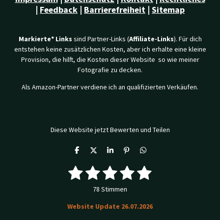
|
Feedback
|
Barrierefreiheit
|
Sitemap
Markierte* Links
sind Partner-Links (
Affiliate-Links
). Für dich
entstehen keine zusätzlichen Kosten, aber ich erhalte eine kleine
Provision, die hilft, die Kosten dieser Website so wie meiner
Fotografie zu decken.
Als Amazon-Partner verdiene ich an qualifizierten Verkäufen.
Diese Website jetzt Bewerten und Teilen
T
T
T
P
T
e
e
e
i
e
1
2
3
4
5
i
i
i
n
i
B
B
l
l
l
i
l
e
e
e
e
e
t
e
S
S
S
S
S
w
78 Stimmen
n
n
n
n
w
e
t
t
t
t
t
e
r
Website Update 26.07.2026
r
t
e
e
e
e
e