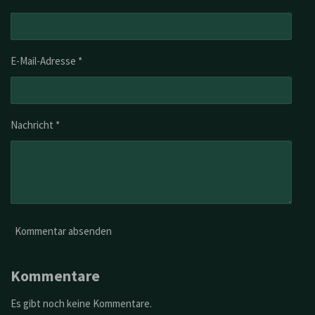
6
6
6
6
E-Mail-Adresse *
6
6
7
S
t
Nachricht *
e
r
n
e
Kommentar absenden
Kommentare
Es gibt noch keine Kommentare.