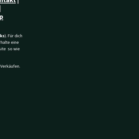
|
p
nks
). Für dich
rhalte eine
site so wie
 Verkäufen.