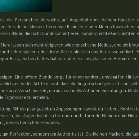
 ist die Perspektive. Versuche, auf Augenhöhe mit deinem Haustier z
chen. Gerade bei kleinen Tieren wie Kaninchen oder Meerschweinchen lo
ehen Bilder, die nicht nur dokumentieren, sondern echte Geschichten e
h. Tiere lassen sich nicht dirigieren wie menschliche Models, und oft br
und lieber spielen oder deine Katze plötzlich das Interesse verliert.
riger Blick, ein herzhaftes Gähnen oder ein ausgelassenes Herumtollen.
lässigen. Eine offene Blende sorgt für einen sanften, unscharfen Hint
rsönlichkeit wider. Achte darauf, dass die Augen scharf gestellt sind, se
ine kurze Verschlusszeit, um auch schnelle Aktionen einzufangen. Mod
e Ergebnisse zu erzielen.
eitung. Mit ein paar gezielten Anpassungen kannst du Farben, Kontraste
 es sich, die Augen leicht zu betonen und störende Elemente im Hinte
ng deines tierischen Freundes.
t um Perfektion, sondern um Authentizität. Die kleinen Macken, die l