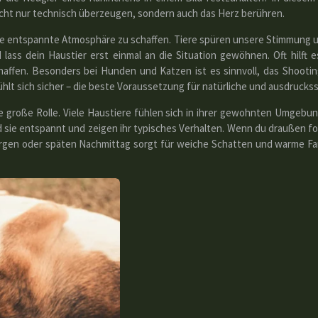
nicht nur technisch überzeugen, sondern auch das Herz berühren.
 eine entspannte Atmosphäre zu schaffen. Tiere spüren unsere Stimmung u
lass dein Haustier erst einmal an die Situation gewöhnen. Oft hilft es
haffen. Besonders bei Hunden und Katzen ist es sinnvoll, das Shooting
ühlt sich sicher – die beste Voraussetzung für natürliche und ausdrucks
ine große Rolle. Viele Haustiere fühlen sich in ihrer gewohnten Umgeb
d sie entspannt und zeigen ihr typisches Verhalten. Wenn du draußen fot
rgen oder späten Nachmittag sorgt für weiche Schatten und warme Far