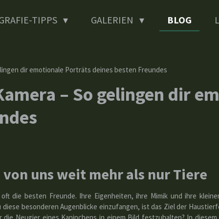
GRAFIE-TIPPS
GALERIEN
BLOG
lingen dir emotionale Porträts deines besten Freundes
Kamera – So gelingen dir em
undes
e von uns weit mehr als nur Tiere
nd oft die besten Freunde. Ihre Eigenheiten, ihre Mimik und ihre klei
ese besonderen Augenblicke einzufangen, ist das Ziel der Haustierfot
r die Neugier eines Kaninchens in einem Bild festzuhalten? In diesem 