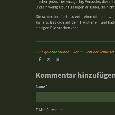
machen jedes Tier einzigartig. Versuche, diese I
und ein wenig Übung gelingen dir Bilder, die ni
Die schönsten Porträts entstehen oft dann, wen
Kamera, lass dich auf dein Haustier ein und hal
einzigen Bild stecken kann.
«
T
T
T
e
e
e
i
i
i
Kommentar hinzufüge
l
l
l
e
e
e
n
n
n
Name *
E-Mail-Adresse *