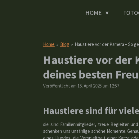
Zum
HOME
FOTO
Hauptinhalt
springen
Home
»
Blog
»
Haustiere vor der Kamera – So ge
Haustiere vor der 
deines besten Fre
Veröffentlicht am 15. April 2025 um 12:57
Haustiere sind für viel
sie sind Familienmitglieder, treue Begleiter u
schenken uns unzählige schöne Momente. Genau di
eines Hundes, die Verspieltheit einer Katze ode