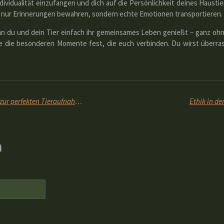
ndividualität einzufangen und dich auf die Persönlichkeit deines Haust
cht nur Erinnerungen bewahren, sondern echte Emotionen transportieren.
n du und dein Tier einfach ihr gemeinsames Leben genießt – ganz ohne 
te die besonderen Momente fest, die euch verbinden. Du wirst überras
Die goldene Stunde – Warum Licht der Schlüssel zur perfekten Tieraufnahme ist
Ethik in de
n