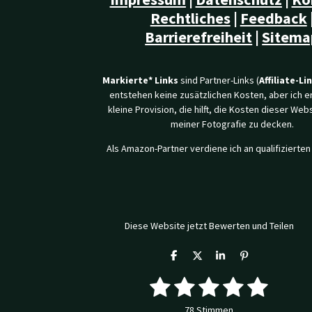
Rechtliches
|
Feedback
Barrierefreiheit
|
Sitema
Markierte* Links
sind Partner-Links (
Affiliate-Li
entstehen keine zusätzlichen Kosten, aber ich e
kleine Provision, die hilft, die Kosten dieser Web
meiner Fotografie zu decken.
Als Amazon-Partner verdiene ich an qualifizierten
Diese Website jetzt Bewerten und Teilen
T
T
T
P
e
e
e
i
1
2
3
4
5
i
i
i
n
B
B
l
l
l
i
e
e
e
e
e
t
S
S
S
S
S
w
78 Stimmen
n
n
n