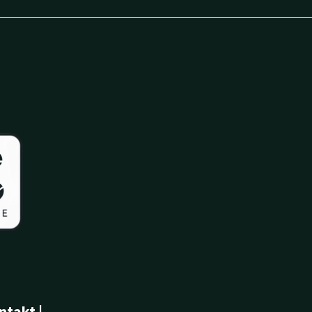
ntakt
|